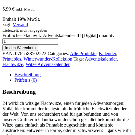
5,99
€
inkl. MwSt.
Enthält 19% MwSt.
zzgl.
Versand
Lieferzeit: nicht angegeben
Fröhlicher Flachwitz Adventskalender III [Digital] quantity
In den Warenkorb
EAN:
0765588502222
Categories:
Alle Produkte
,
Kalender
,
Printables
,
Winterwunder-Kollektion
Tags:
Adventskalender
,
Flachwitze
,
Witze Adventskalender
Beschreibung
Prüfen s (0)
Beschreibung
24 wirklich witzige Flachwitze, einen für jeden Adventsmorgen:
Voilá, hier kommt der lustigste oh du fröhliche Flachwitzkalender
der Welt. Von uns recherchiert und für gut befunden und von
unserer Grafikerin Claudia wunderschön gestaltet bekommt ihr die
Witze ganz einfach als Printable zugeschickt und könnt sie
ausdrucken: entweder in Farbe, oder in schwarzweiß – ganz wie ihr