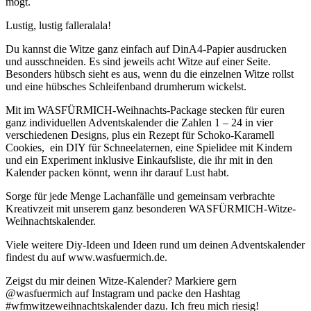
mögt.
Lustig, lustig falleralala!
Du kannst die Witze ganz einfach auf DinA4-Papier ausdrucken
und ausschneiden. Es sind jeweils acht Witze auf einer Seite.
Besonders hübsch sieht es aus, wenn du die einzelnen Witze rollst
und eine hübsches Schleifenband drumherum wickelst.
Mit im WASFÜRMICH-Weihnachts-Package stecken für euren
ganz individuellen Adventskalender die Zahlen 1 – 24 in vier
verschiedenen Designs, plus ein Rezept für Schoko-Karamell
Cookies, ein DIY für Schneelaternen, eine Spielidee mit Kindern
und ein Experiment inklusive Einkaufsliste, die ihr mit in den
Kalender packen könnt, wenn ihr darauf Lust habt.
Sorge für jede Menge Lachanfälle und gemeinsam verbrachte
Kreativzeit mit unserem ganz besonderen WASFÜRMICH-Witze-
Weihnachtskalender.
Viele weitere Diy-Ideen und Ideen rund um deinen Adventskalender
findest du auf www.wasfuermich.de.
Zeigst du mir deinen Witze-Kalender? Markiere gern
@wasfuermich auf Instagram und packe den Hashtag
#wfmwitzeweihnachtskalender dazu. Ich freu mich riesig!