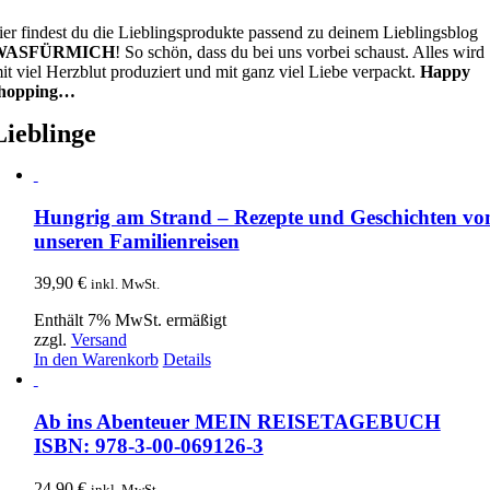
ier findest du die Lieblingsprodukte passend zu deinem Lieblingsblog
WASFÜRMICH
! So schön, dass du bei uns vorbei schaust. Alles wird
it viel Herzblut produziert und mit ganz viel Liebe verpackt.
Happy
hopping…
Lieblinge
Hungrig am Strand – Rezepte und Geschichten vo
unseren Familienreisen
39,90
€
inkl. MwSt.
Enthält 7% MwSt. ermäßigt
zzgl.
Versand
In den Warenkorb
Details
Ab ins Abenteuer MEIN REISETAGEBUCH
ISBN: 978-3-00-069126-3
24,90
€
inkl. MwSt.