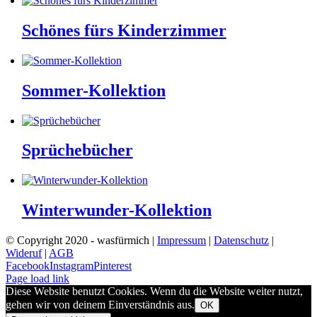
Schönes fürs Kinderzimmer
Sommer-Kollektion
Sprüchebücher
Winterwunder-Kollektion
© Copyright 2020 - wasfürmich |
Impressum
|
Datenschutz
|
Wideruf
|
AGB
Facebook
Instagram
Pinterest
Page load link
Diese Website benutzt Cookies. Wenn du die Website weiter nutzt,
gehen wir von deinem Einverständnis aus.
OK