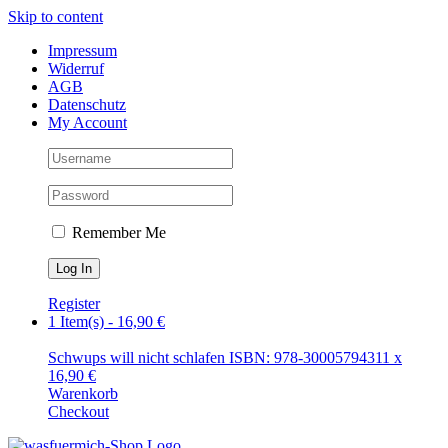
Skip to content
Impressum
Widerruf
AGB
Datenschutz
My Account
Remember Me
Register
1 Item(s)
-
16,90
€
Schwups will nicht schlafen ISBN: 978-3000579431
1
x
16,90
€
Warenkorb
Checkout