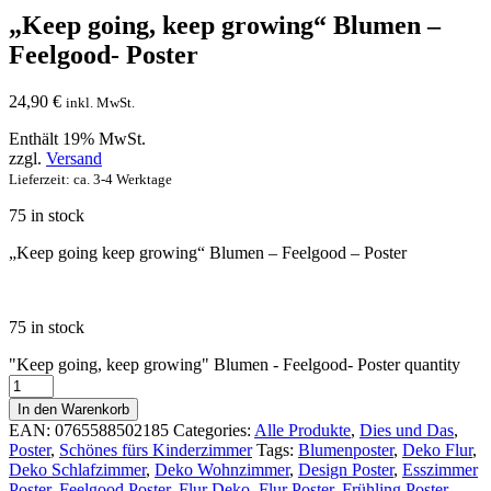
„Keep going, keep growing“ Blumen –
Feelgood- Poster
24,90
€
inkl. MwSt.
Enthält 19% MwSt.
zzgl.
Versand
Lieferzeit: ca. 3-4 Werktage
75 in stock
„Keep going keep growing“ Blumen – Feelgood – Poster
75 in stock
"Keep going, keep growing" Blumen - Feelgood- Poster quantity
In den Warenkorb
EAN:
0765588502185
Categories:
Alle Produkte
,
Dies und Das
,
Poster
,
Schönes fürs Kinderzimmer
Tags:
Blumenposter
,
Deko Flur
,
Deko Schlafzimmer
,
Deko Wohnzimmer
,
Design Poster
,
Esszimmer
Poster
,
Feelgood Poster
,
Flur Deko
,
Flur Poster
,
Frühling Poster
,