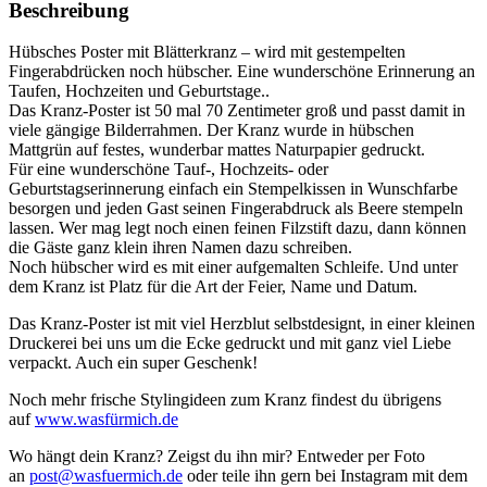
Beschreibung
Hübsches Poster mit Blätterkranz – wird mit gestempelten
Fingerabdrücken noch hübscher. Eine wunderschöne Erinnerung an
Taufen, Hochzeiten und Geburtstage..
Das Kranz-Poster ist 50 mal 70 Zentimeter groß und passt damit in
viele gängige Bilderrahmen. Der Kranz wurde in hübschen
Mattgrün auf festes, wunderbar mattes Naturpapier gedruckt.
Für eine wunderschöne Tauf-, Hochzeits- oder
Geburtstagserinnerung einfach ein Stempelkissen in Wunschfarbe
besorgen und jeden Gast seinen Fingerabdruck als Beere stempeln
lassen. Wer mag legt noch einen feinen Filzstift dazu, dann können
die Gäste ganz klein ihren Namen dazu schreiben.
Noch hübscher wird es mit einer aufgemalten Schleife. Und unter
dem Kranz ist Platz für die Art der Feier, Name und Datum.
Das Kranz-Poster ist mit viel Herzblut selbstdesignt, in einer kleinen
Druckerei bei uns um die Ecke gedruckt und mit ganz viel Liebe
verpackt. Auch ein super Geschenk!
Noch mehr frische Stylingideen zum Kranz findest du übrigens
auf
www.wasfürmich.de
Wo hängt dein Kranz? Zeigst du ihn mir? Entweder per Foto
an
post@wasfuermich.de
oder teile ihn gern bei Instagram mit dem