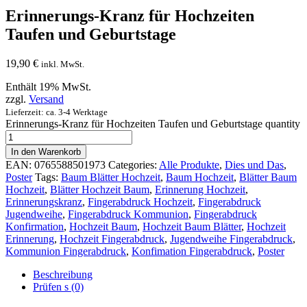
Erinnerungs-Kranz für Hochzeiten
Taufen und Geburtstage
19,90
€
inkl. MwSt.
Enthält 19% MwSt.
zzgl.
Versand
Lieferzeit: ca. 3-4 Werktage
Erinnerungs-Kranz für Hochzeiten Taufen und Geburtstage quantity
In den Warenkorb
EAN:
0765588501973
Categories:
Alle Produkte
,
Dies und Das
,
Poster
Tags:
Baum Blätter Hochzeit
,
Baum Hochzeit
,
Blätter Baum
Hochzeit
,
Blätter Hochzeit Baum
,
Erinnerung Hochzeit
,
Erinnerungskranz
,
Fingerabdruck Hochzeit
,
Fingerabdruck
Jugendweihe
,
Fingerabdruck Kommunion
,
Fingerabdruck
Konfirmation
,
Hochzeit Baum
,
Hochzeit Baum Blätter
,
Hochzeit
Erinnerung
,
Hochzeit Fingerabdruck
,
Jugendweihe Fingerabdruck
,
Kommunion Fingerabdruck
,
Konfimation Fingerabdruck
,
Poster
Beschreibung
Prüfen s (0)