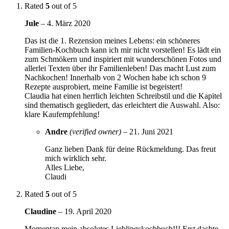
Rated
5
out of 5
Jule
–
4. März 2020
Das ist die 1. Rezension meines Lebens: ein schöneres
Familien-Kochbuch kann ich mir nicht vorstellen! Es lädt ein
zum Schmökern und inspiriert mit wunderschönen Fotos und
allerlei Texten über ihr Familienleben! Das macht Lust zum
Nachkochen! Innerhalb von 2 Wochen habe ich schon 9
Rezepte ausprobiert, meine Familie ist begeistert!
Claudia hat einen herrlich leichten Schreibstil und die Kapitel
sind thematisch gegliedert, das erleichtert die Auswahl. Also:
klare Kaufempfehlung!
Andre
(verified owner)
–
21. Juni 2021
Ganz lieben Dank für deine Rückmeldung. Das freut
mich wirklich sehr.
Alles Liebe,
Claudi
Rated
5
out of 5
Claudine
–
19. April 2020
Momentan mein absolutes Lieblingskochbuch!!! Erst dachte