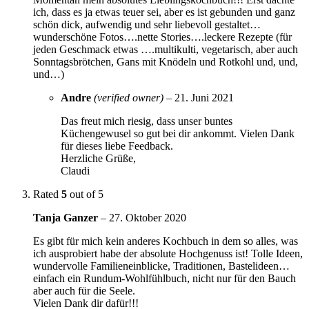
ich, dass es ja etwas teuer sei, aber es ist gebunden und ganz
schön dick, aufwendig und sehr liebevoll gestaltet…
wunderschöne Fotos….nette Stories….leckere Rezepte (für
jeden Geschmack etwas ….multikulti, vegetarisch, aber auch
Sonntagsbrötchen, Gans mit Knödeln und Rotkohl und, und,
und…)
Andre
(verified owner)
–
21. Juni 2021
Das freut mich riesig, dass unser buntes
Küchengewusel so gut bei dir ankommt. Vielen Dank
für dieses liebe Feedback.
Herzliche Grüße,
Claudi
Rated
5
out of 5
Tanja Ganzer
–
27. Oktober 2020
Es gibt für mich kein anderes Kochbuch in dem so alles, was
ich ausprobiert habe der absolute Hochgenuss ist! Tolle Ideen,
wundervolle Familieneinblicke, Traditionen, Bastelideen…
einfach ein Rundum-Wohlfühlbuch, nicht nur für den Bauch
aber auch für die Seele.
Vielen Dank dir dafür!!!