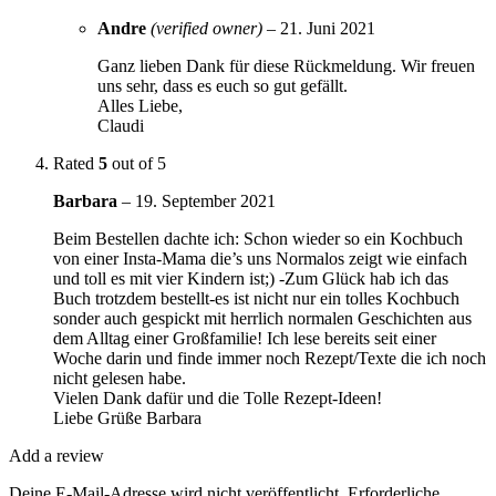
Andre
(verified owner)
–
21. Juni 2021
Ganz lieben Dank für diese Rückmeldung. Wir freuen
uns sehr, dass es euch so gut gefällt.
Alles Liebe,
Claudi
Rated
5
out of 5
Barbara
–
19. September 2021
Beim Bestellen dachte ich: Schon wieder so ein Kochbuch
von einer Insta-Mama die’s uns Normalos zeigt wie einfach
und toll es mit vier Kindern ist;) -Zum Glück hab ich das
Buch trotzdem bestellt-es ist nicht nur ein tolles Kochbuch
sonder auch gespickt mit herrlich normalen Geschichten aus
dem Alltag einer Großfamilie! Ich lese bereits seit einer
Woche darin und finde immer noch Rezept/Texte die ich noch
nicht gelesen habe.
Vielen Dank dafür und die Tolle Rezept-Ideen!
Liebe Grüße Barbara
Add a review
Deine E-Mail-Adresse wird nicht veröffentlicht.
Erforderliche