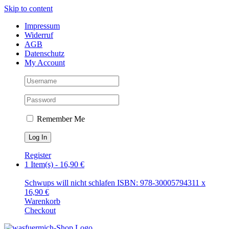
Skip to content
Impressum
Widerruf
AGB
Datenschutz
My Account
Remember Me
Register
1 Item(s)
-
16,90
€
Schwups will nicht schlafen ISBN: 978-3000579431
1
x
16,90
€
Warenkorb
Checkout